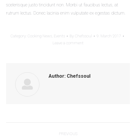
scelerisque justo tincidunt non. Morbi ut faucibus lectus, at
rutrum lectus. Donec lacinia enim vulputate ex egestas dictum.
Category:
Cooking News
,
Events
By
Chefssoul
9. March 2017
Leave a comment
Author:
Chefssoul
Post
PREVIOUS