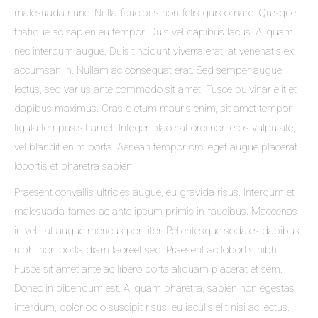
malesuada nunc. Nulla faucibus non felis quis ornare. Quisque
tristique ac sapien eu tempor. Duis vel dapibus lacus. Aliquam
nec interdum augue. Duis tincidunt viverra erat, at venenatis ex
accumsan in. Nullam ac consequat erat. Sed semper augue
lectus, sed varius ante commodo sit amet. Fusce pulvinar elit et
dapibus maximus. Cras dictum mauris enim, sit amet tempor
ligula tempus sit amet. Integer placerat orci non eros vulputate,
vel blandit enim porta. Aenean tempor orci eget augue placerat
lobortis et pharetra sapien.
Praesent convallis ultricies augue, eu gravida risus. Interdum et
malesuada fames ac ante ipsum primis in faucibus. Maecenas
in velit at augue rhoncus porttitor. Pellentesque sodales dapibus
nibh, non porta diam laoreet sed. Praesent ac lobortis nibh.
Fusce sit amet ante ac libero porta aliquam placerat et sem.
Donec in bibendum est. Aliquam pharetra, sapien non egestas
interdum, dolor odio suscipit risus, eu iaculis elit nisi ac lectus.