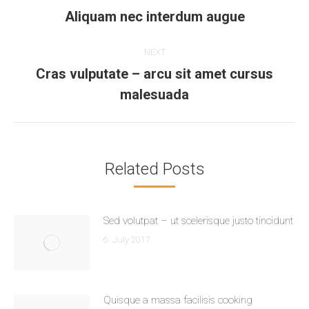
navigation
Aliquam nec interdum augue
Previous
post:
NEXT
Cras vulputate – arcu sit amet cursus
Next
malesuada
post:
Related Posts
Sed volutpat – ut scelerisque justo tincidunt
6. July 2017
Quisque a massa facilisis cooking