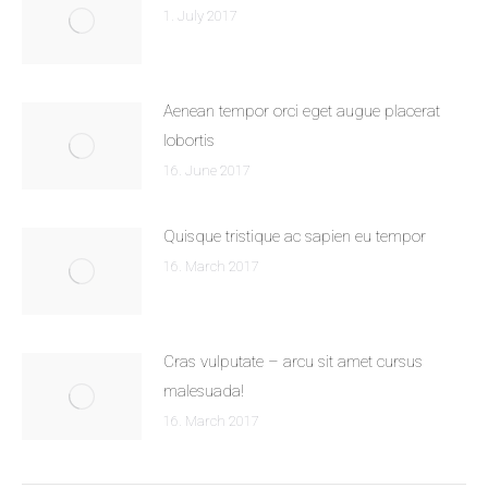
1. July 2017
Aenean tempor orci eget augue placerat
lobortis
16. June 2017
Quisque tristique ac sapien eu tempor
16. March 2017
Cras vulputate – arcu sit amet cursus
malesuada!
16. March 2017