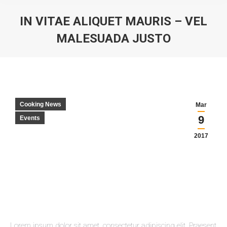
IN VITAE ALIQUET MAURIS – VEL
MALESUADA JUSTO
You are here:
Cooking News
Mar
9
Events
2017
Lorem ipsum dolor sit amet, consectetur adipiscing elit. Praesent