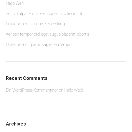
Hallo Welt!
Sed volutpat – ut scelerisque justo tincidunt
Quisque a massa facilisis cooking
Aenean tempor orci eget augue placerat lobortis
Quisque tristique ac sapien eu tempor
Recent Comments
Ein WordPress-Kommentator
on
Hallo Welt!
Archives