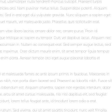
us ullamcorper nulla hendrerit rhoncus suscipit. Praesent turpis
 ultricies orci. Nam pulvinar metus tellus. Suspendisse potenti. Aliquam
isi. Sed in erat eget dui vulputate gravida. Nunc aliquam a sapien eget
quet mauris, vel malesuada justo. Phasellus quis sollicitudin erat.
Nam vitae libero lacinia, ornare dolor nec, ornare purus. Proin id
que tristique ac sapien eu tempor. Duis vel dapibus lacus. Aliquam nec
ex accumsan in. Nullam ac consequat erat. Sed semper augue lectus, sed
bus maximus. Cras dictum mauris enim, sit amet tempor ligula tempus
it enim porta. Aenean tempor orci eget augue placerat lobortis et
rdum et malesuada fames ac ante ipsum primis in faucibus. Maecenas in
us nibh, non porta diam laoreet sed. Praesent ac lobortis nibh. Fusce sit
in bibendum est. Aliquam pharetra, sapien non egestas interdum, dolor
tate, arcu sit amet cursus malesuada, nisi nisl dapibus elit, sed feugiat
dunt, lorem tellus feugiat ante, id tincidunt lorem odio a erat.
trum. Sed viverra, dui sit amet sagittis tincidunt, nunc velit fringilla