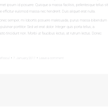
t ipsum id posuere. Quisque a massa facilisis, pellentesque tellus sit
 efficitur euismod massa nec hendrerit. Duis aliquet erat nulla.
. Donec semper, mi lobortis posuere malesuada, purus massa bibendum
 pulvinar porttitor. Sed vel erat dolor. Integer quis porta tellus, a
sto tincidunt non. Morbi ut faucibus lectus, at rutrum lectus. Donec
efssoul
7. January 2017
Leave a comment