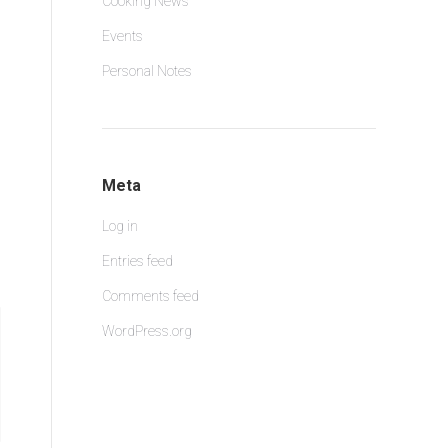
Cooking News
Events
Personal Notes
Meta
Log in
Entries feed
Comments feed
WordPress.org