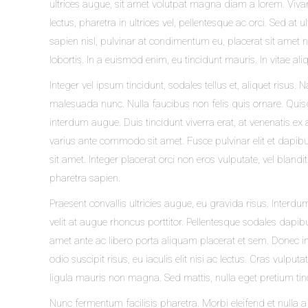
ultrices augue, sit amet volutpat magna diam a lorem. Vivam
lectus, pharetra in ultrices vel, pellentesque ac orci. Sed at
sapien nisl, pulvinar at condimentum eu, placerat sit amet n
lobortis. In a euismod enim, eu tincidunt mauris. In vitae ali
Integer vel ipsum tincidunt, sodales tellus et, aliquet risus. 
malesuada nunc. Nulla faucibus non felis quis ornare. Quis
interdum augue. Duis tincidunt viverra erat, at venenatis 
varius ante commodo sit amet. Fusce pulvinar elit et dapi
sit amet. Integer placerat orci non eros vulputate, vel bland
pharetra sapien.
Praesent convallis ultricies augue, eu gravida risus. Inte
velit at augue rhoncus porttitor. Pellentesque sodales dapib
amet ante ac libero porta aliquam placerat et sem. Donec 
odio suscipit risus, eu iaculis elit nisi ac lectus. Cras vulpu
ligula mauris non magna. Sed mattis, nulla eget pretium tinci
Nunc fermentum facilisis pharetra. Morbi eleifend et nulla a ru