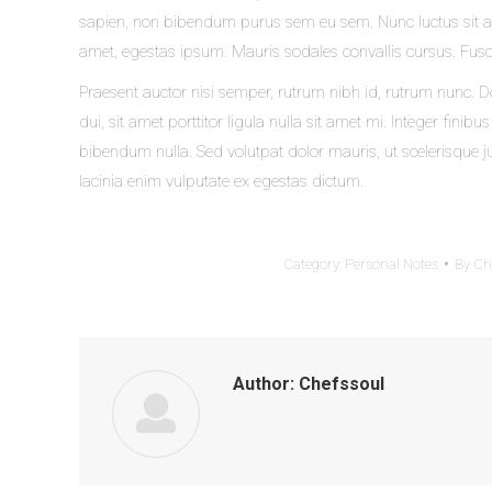
sapien, non bibendum purus sem eu sem. Nunc luctus sit ame
amet, egestas ipsum. Mauris sodales convallis cursus. Fusce
Praesent auctor nisi semper, rutrum nibh id, rutrum nunc
dui, sit amet porttitor ligula nulla sit amet mi. Integer finibus
bibendum nulla. Sed volutpat dolor mauris, ut scelerisque ju
lacinia enim vulputate ex egestas dictum.
Category:
Personal Notes
By
Ch
Author:
Chefssoul