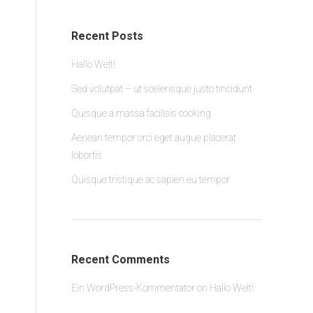
Recent Posts
Hallo Welt!
Sed volutpat – ut scelerisque justo tincidunt
Quisque a massa facilisis cooking
Aenean tempor orci eget augue placerat
lobortis
Quisque tristique ac sapien eu tempor
Recent Comments
Ein WordPress-Kommentator
on
Hallo Welt!