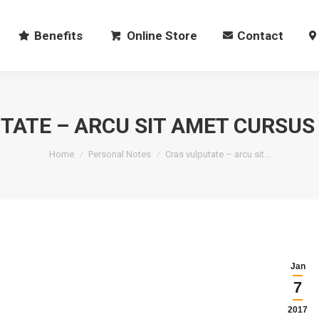
Benefits
Online Store
Contact
TATE – ARCU SIT AMET CURSU
You are here:
Home
Personal Notes
Cras vulputate – arcu sit…
Jan
7
2017