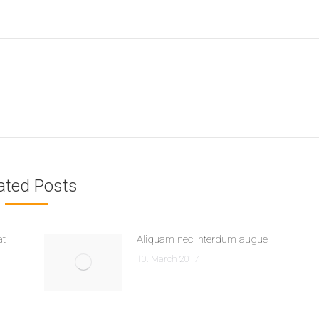
ated Posts
at
Aliquam nec interdum augue
10. March 2017