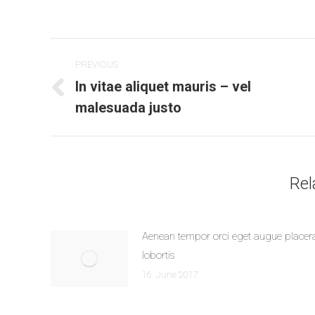
Post
PREVIOUS
navigation
In vitae aliquet mauris – vel
Previous
malesuada justo
post:
Rel
Aenean tempor orci eget augue placer
lobortis
16. June 2017