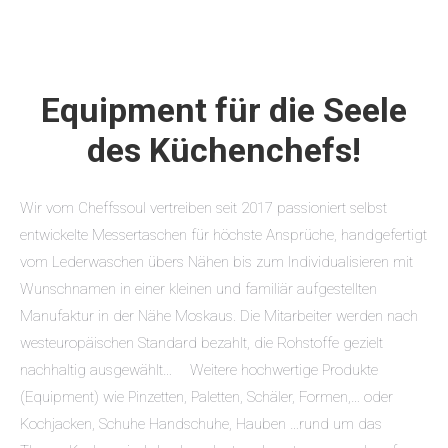
Equipment für die Seele
des Küchenchefs!
Wir vom Cheffssoul vertreiben seit 2017 passioniert selbst
entwickelte Messertaschen für höchste Ansprüche, handgefertigt
vom Lederwaschen übers Nähen bis zum Individualisieren mit
Wunschnamen in einer kleinen und familiär aufgestellten
Manufaktur in der Nähe Moskaus. Die Mitarbeiter werden nach
westeuropäischen Standard bezahlt, die Rohstoffe gezielt
nachhaltig ausgewählt… Weitere hochwertige Produkte
(Equipment) wie Pinzetten, Paletten, Schäler, Formen,… oder
Kochjacken, Schuhe Handschuhe, Hauben …rund um das